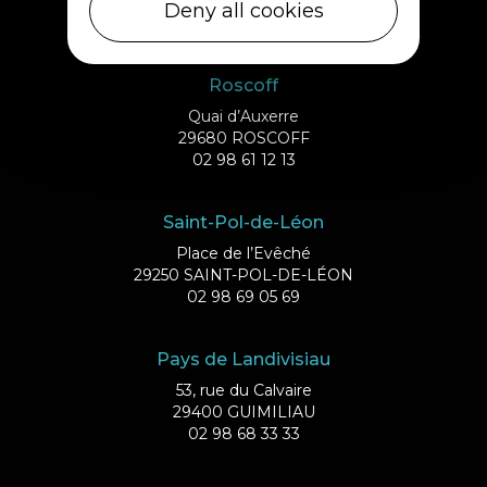
29253 ILE DE BATZ
Deny all cookies
02 98 61 75 70
Roscoff
Quai d’Auxerre
29680 ROSCOFF
02 98 61 12 13
Saint-Pol-de-Léon
Place de l’Evêché
29250 SAINT-POL-DE-LÉON
02 98 69 05 69
Pays de Landivisiau
53, rue du Calvaire
29400 GUIMILIAU
02 98 68 33 33