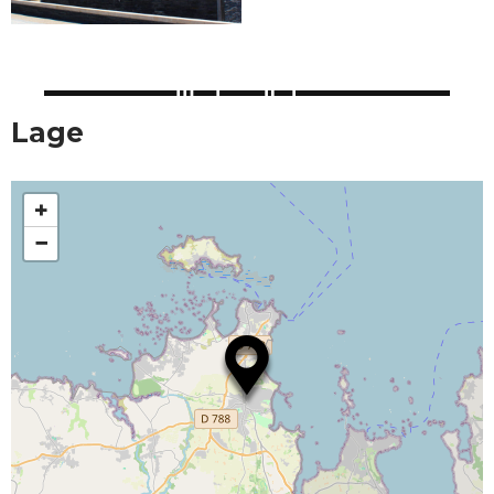
Lage
+
−