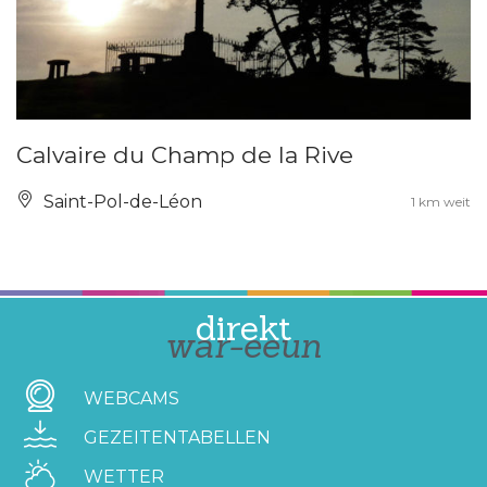
Calvaire du Champ de la Rive
Saint-Pol-de-Léon
1 km weit
direkt
war-eeun
WEBCAMS
GEZEITENTABELLEN
WETTER