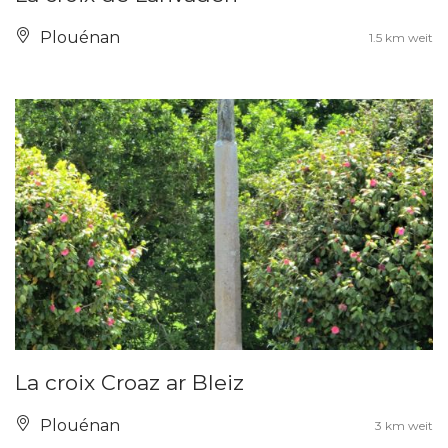
Plouénan
1.5 km weit
La croix Croaz ar Bleiz
Plouénan
3 km weit