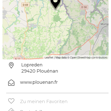
| Map data ©
Leaflet
OpenStreetMap contributors
Lopreden
29420 Plouénan
www.plouenan.fr
Zu meinen Favoriten