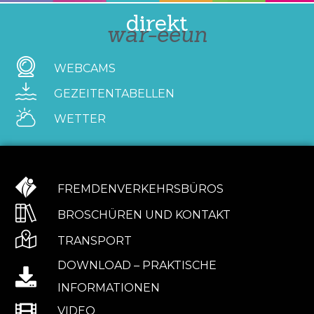
direkt
war-eeun
WEBCAMS
GEZEITENTABELLEN
WETTER
FREMDENVERKEHRSBÜROS
BROSCHÜREN UND KONTAKT
TRANSPORT
DOWNLOAD – PRAKTISCHE
INFORMATIONEN
VIDEO