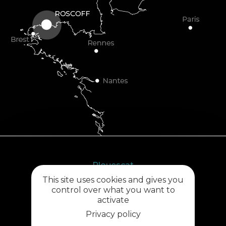
Plouescat
This site uses cookies and gives you
5, rue des Halles
control over what you want to
29430 PLOUESCAT
activate
02 98 69 62 18
Privacy policy