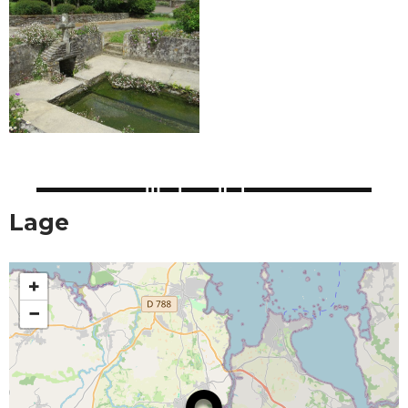
Lage
+
−