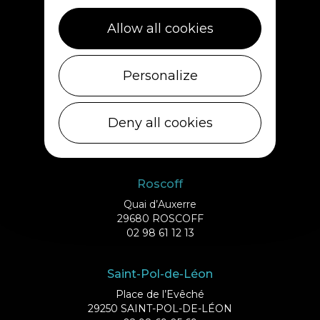
Cléder
1 rue de Plouescat
Allow all cookies
29233 CLÉDER
02 98 69 43 01
Personalize
Ile de Batz
Débarcadère
Deny all cookies
29253 ILE DE BATZ
02 98 61 75 70
Roscoff
Quai d’Auxerre
29680 ROSCOFF
02 98 61 12 13
Saint-Pol-de-Léon
Place de l’Evêché
29250 SAINT-POL-DE-LÉON