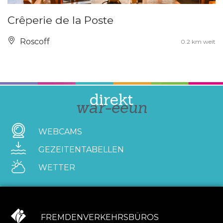
Crêperie de la Poste
Roscoff
0.2 km weit
direkt
war-eeun
WEBCAMS
GEZEITENTABELLEN
WETTER
FREMDENVERKEHRSBÜROS