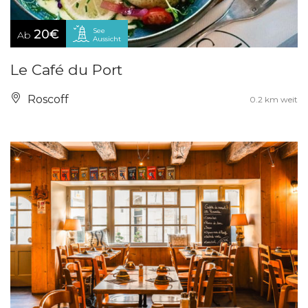
See
20€
Ab
Aussicht
Le Café du Port
Roscoff
0.2 km weit