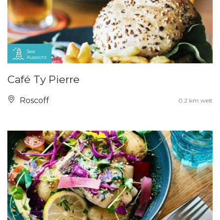
See
Aussicht
Café Ty Pierre
Roscoff
0.2 km weit