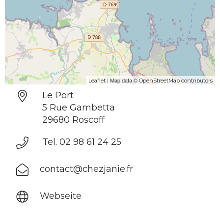
| Map data ©
Leaflet
OpenStreetMap contributors
Le Port
5 Rue Gambetta
29680 Roscoff
Tel. 02 98 61 24 25
contact@chezjanie.fr
Webseite