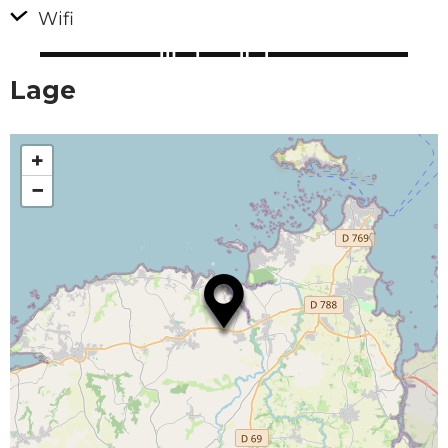
Wifi
Lage
+
−