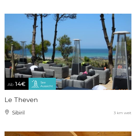
See
14€
Ab
Aussicht
Le Theven
Sibiril
3 km weit