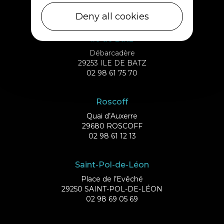
02 98 69 43 01
Deny all cookies
Ile de Batz
Débarcadère
29253 ILE DE BATZ
02 98 61 75 70
Roscoff
Quai d’Auxerre
29680 ROSCOFF
02 98 61 12 13
Saint-Pol-de-Léon
Place de l’Evêché
29250 SAINT-POL-DE-LÉON
02 98 69 05 69