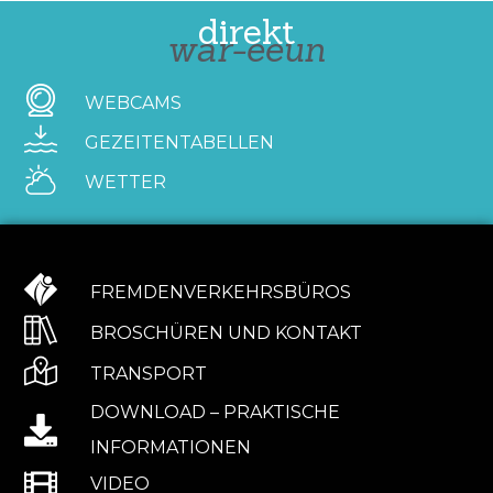
direkt
war-eeun
WEBCAMS
GEZEITENTABELLEN
WETTER
FREMDENVERKEHRSBÜROS
BROSCHÜREN UND KONTAKT
TRANSPORT
DOWNLOAD – PRAKTISCHE
INFORMATIONEN
VIDEO