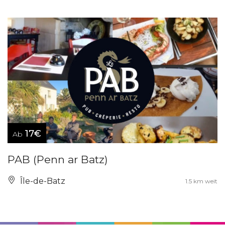
17€
Ab
PAB (Penn ar Batz)
Île-de-Batz
1.5 km weit