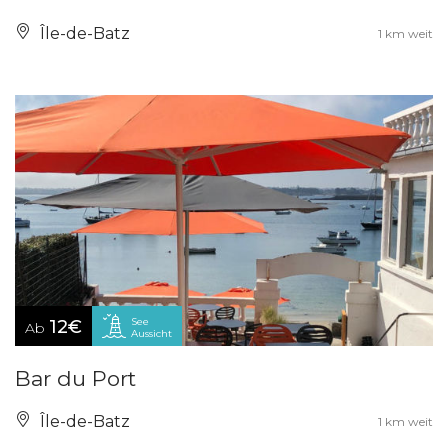
Île-de-Batz
1 km weit
See
12€
Ab
Aussicht
Bar du Port
Île-de-Batz
1 km weit