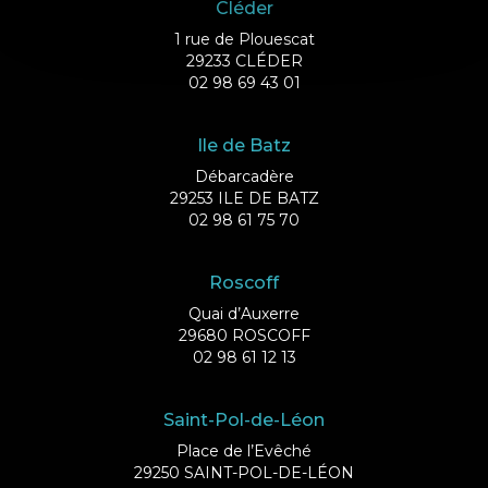
Cléder
1 rue de Plouescat
29233 CLÉDER
02 98 69 43 01
Ile de Batz
Débarcadère
29253 ILE DE BATZ
02 98 61 75 70
Roscoff
Quai d’Auxerre
29680 ROSCOFF
02 98 61 12 13
Saint-Pol-de-Léon
Place de l’Evêché
29250 SAINT-POL-DE-LÉON