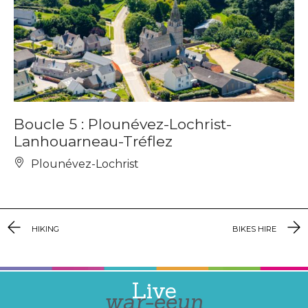
Boucle 5 : Plounévez-Lochrist-
Lanhouarneau-Tréflez
Plounévez-Lochrist
HIKING
BIKES HIRE
Live
war-eeun