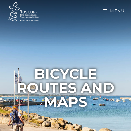
Cookies management panel
MENU
BICYCLE
ROUTES AND
MAPS