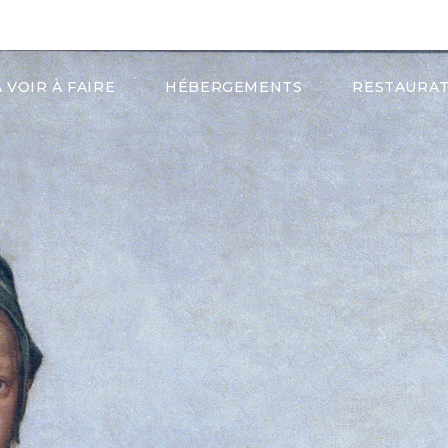
de Tourisme de Roscoff, Côte des sables, Enclos paroissiaux
À VOIR À FAIRE
HÉBERGEMENTS
RESTAURA