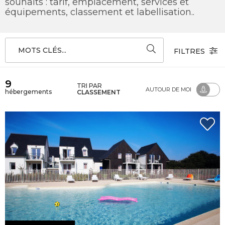
souhaits : tarif, emplacement, services et
équipements, classement et labellisation..
MOTS CLÉS...
FILTRES
9
TRI PAR
AUTOUR DE MOI
hébergements
CLASSEMENT