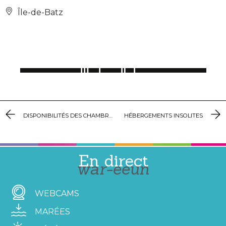
Île-de-Batz
DISPONIBILITÉS DES CHAMBRES D’HÔTES
HÉBERGEMENTS INSOLITES
En direct
war-eeun
WEBCAMS
MARÉES