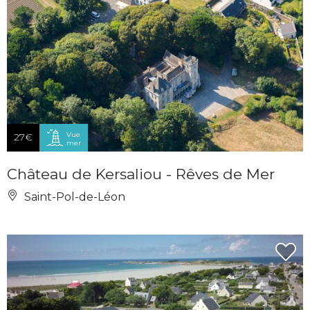
Vue
27€
mer
Château de Kersaliou - Rêves de Mer
Saint-Pol-de-Léon