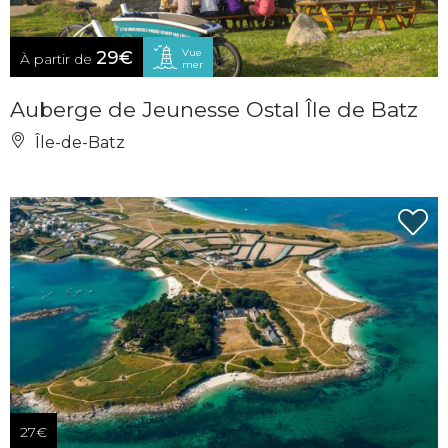
Vue
29€
À partir de
mer
Auberge de Jeunesse Ostal Île de Batz
Île-de-Batz
27€