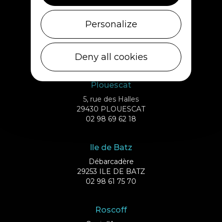
Personalize
Deny all cookies
Plouescat
5, rue des Halles
29430 PLOUESCAT
02 98 69 62 18
Ile de Batz
Débarcadère
29253 ILE DE BATZ
02 98 61 75 70
Roscoff