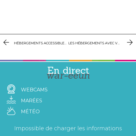
HÉBERGEMENTS ACCESSIBLES AUX PERSONNES À MOBILITÉ RÉDUITE
LES HÉBERGEMENTS AVEC VUE MER
En direct
war-eeun
WEBCAMS
MARÉES
MÉTÉO
Impossible de charger les informations