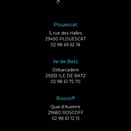
Plouescat
5, rue des Halles
29430 PLOUESCAT
02 98 69 62 18
Ile de Batz
Débarcadère
29253 ILE DE BATZ
02 98 61 75 70
Roscoff
Quai d’Auxerre
29680 ROSCOFF
02 98 61 12 13