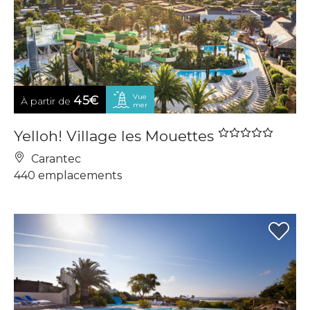
Vue
45€
À partir de
mer
Yelloh! Village les Mouettes
Carantec
440 emplacements