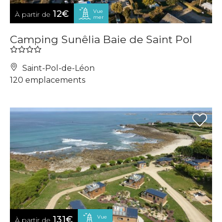
Vue
12€
À partir de
mer
Camping Sunêlia Baie de Saint Pol
Saint-Pol-de-Léon
120 emplacements
Vue
131€
À partir de