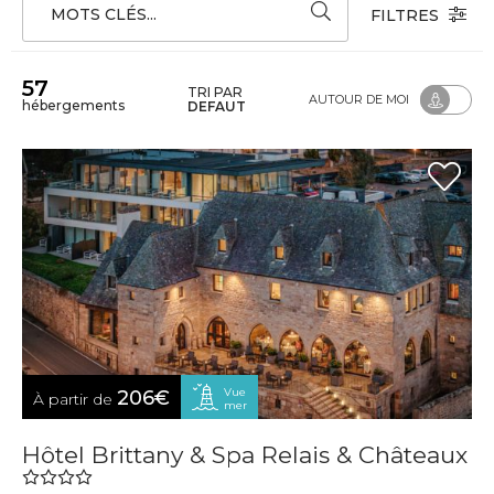
MOTS CLÉS...
FILTRES
57
TRI PAR
AUTOUR DE MOI
hébergements
DEFAUT
Vue
206€
À partir de
mer
Hôtel Brittany & Spa Relais & Châteaux