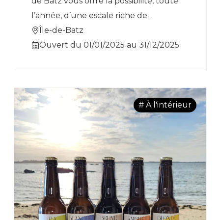
de Batz vous offre la possibilité, toute
durées variables (de 30 à 45 min.). Les
l’année, d’une escale riche de
visites sont gratuites. L’Espace Lucien-
découvertes.
Île-de-Batz
Prigent est situé dans le parc de
Ouvert du 01/01/2025 au 31/12/2025
Kréac’h Kélenn, rue du Manoir (au-
dessus de la piscine intercommunale). -
Du 7 février au 29 mars 2026 :
expositions de sculptures - XTOPHE et
# À l'intérieur
Vincent DE MONPEZAT - Du 30 mai au
31 juillet : exposition "Le chant de la
peinture" - gravure et peinture -
Thierry LE SAËC