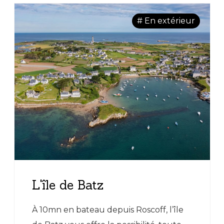
des œuvres de Lucien Prigent, avec
une reconstitution de son atelier.
# En extérieur
L’Espace accueille régulièrement des
expositions d’art contemporain :
peintures, sculptures, installations... En
période d’exposition, l’Espace est ouvert
au public en visite libre le lundi,
mercredi, vendredi, samedi et dimanche
de 14h à 17h30 et jusqu'à 18h en juillet.
L’accueil de public scolaire et de
groupes est possible sur réservation
préalable. Sur place, un(e)
L'île de Batz
médiateur(trice) accompagne le
groupe dans la découverte de
À 10mn en bateau depuis Roscoff, l’île
l’exposition, selon des objectifs et des