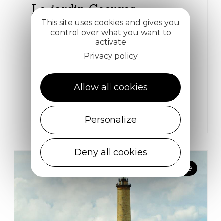
Le jardin Georges
Delaselle
This site uses cookies and gives you
control over what you want to
activate
Le Jardin Georges Delaselle, situé sur
Privacy policy
l'île de Batz, est un jardin exotique
insulaire présentant une collection
Allow all cookies
botanique de près de 2500 espèces !
Île-de-Batz
Ouvert du 01/04/2026 au 01/11/2026
Personalize
Deny all cookies
# Musée