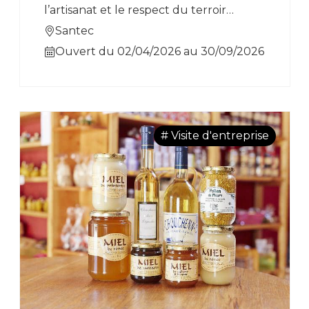
l’artisanat et le respect du terroir
breton, sOavenn propose des bières et
Santec
spiritueux élaborés à partir
Ouvert du 02/04/2026 au 30/09/2026
d’ingrédients locaux, comme le gin, des
liqueurs de fruits et du rhum blanc,
offrant ainsi des produits authentiques
et raffinés.
# Visite d'entreprise