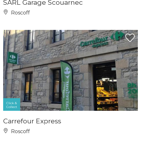
SARL Garage Scouarnec
Roscoff
Click &
Collect
Carrefour Express
Roscoff