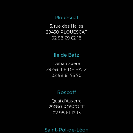
Plouescat
5, rue des Halles
29430 PLOUESCAT
02 98 69 62 18
Ile de Batz
Débarcadère
29253 ILE DE BATZ
02 98 61 75 70
Roscoff
Quai d’Auxerre
29680 ROSCOFF
02 98 61 12 13
Saint-Pol-de-Léon