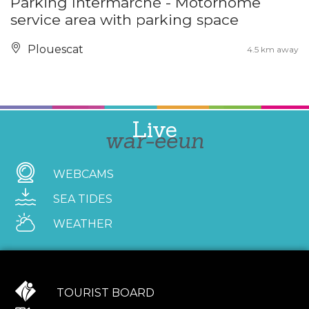
Parking Intermarché - Motorhome
service area with parking space
Plouescat
4.5 km away
Live
war-eeun
WEBCAMS
SEA TIDES
WEATHER
TOURIST BOARD