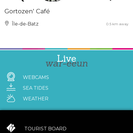
Gortozen' Café
Île-de-Batz
0.5 km away
Live
war-eeun
WEBCAMS
SEA TIDES
WEATHER
TOURIST BOARD