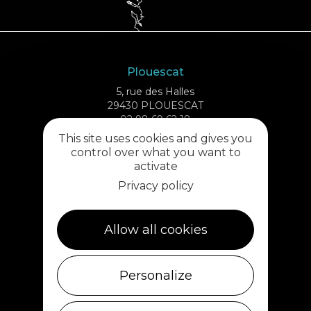
Plouescat
5, rue des Halles
29430 PLOUESCAT
02 98 69 62 18
This site uses cookies and gives you
control over what you want to
Cléder
activate
1 rue de Plouescat
Privacy policy
29233 CLÉDER
02 98 69 43 01
Allow all cookies
Ile de Batz
Débarcadère
Personalize
29253 ILE DE BATZ
02 98 61 75 70