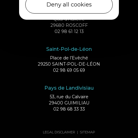
Deny all cookies
Roscoff
Quai d’Auxerre
29680 ROSCOFF
02 98 61 12 13
Saint-Pol-de-Léon
Place de l’Evêché
29250 SAINT-POL-DE-LÉON
02 98 69 05 69
Pays de Landivisiau
53, rue du Calvaire
29400 GUIMILIAU
02 98 68 33 33
LEGAL DISCLAIMER
|
SITEMAP