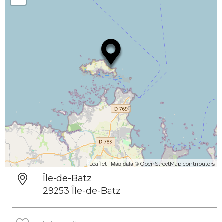
| Map data ©
Leaflet
OpenStreetMap contributors
Île-de-Batz
29253 Île-de-Batz