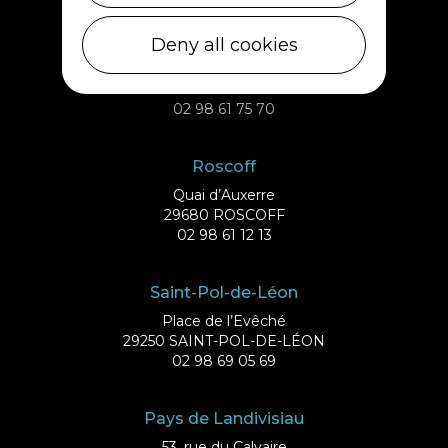
Ile de Batz
Deny all cookies
Débarcadère
29253 ILE DE BATZ
02 98 61 75 70
Roscoff
Quai d’Auxerre
29680 ROSCOFF
02 98 61 12 13
Saint-Pol-de-Léon
Place de l’Evêché
29250 SAINT-POL-DE-LÉON
02 98 69 05 69
Pays de Landivisiau
53, rue du Calvaire