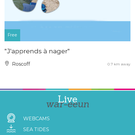
Free
"J'apprends à nager"
Roscoff
0.7 km away
Live
war-eeun
WEBCAMS
SEA TIDES