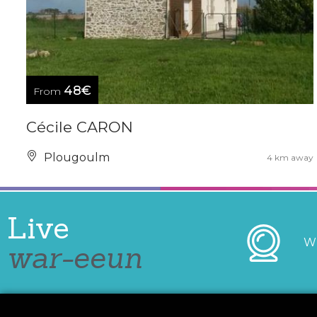
48€
From
Cécile CARON
Plougoulm
4 km away
Live
W
war-eeun