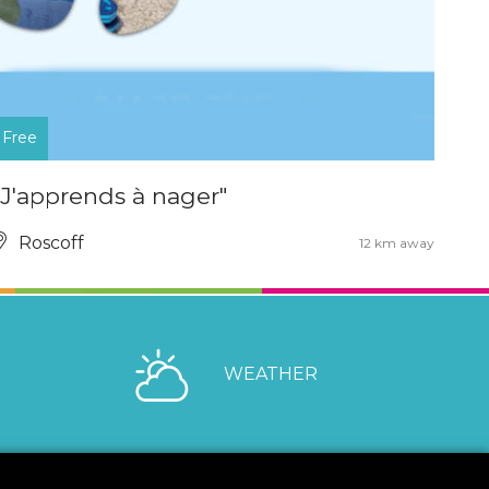
Free
"J'apprends à nager"
Roscoff
12 km away
WEATHER