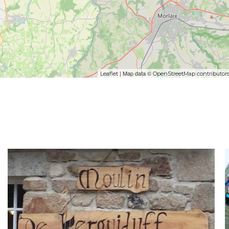
| Map data ©
Leaflet
OpenStreetMap contributor