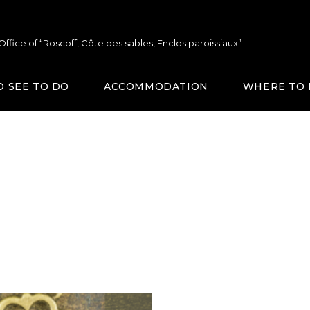
 Office of “Roscoff, Côte des sables, Enclos paroissiaux”
O SEE TO DO
ACCOMMODATION
WHERE TO 