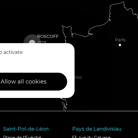
o activate
Allow all cookies
Saint-Pol-de-Léon
Pays de Landivisiau
Place de l’Evêché
53, rue du Calvaire