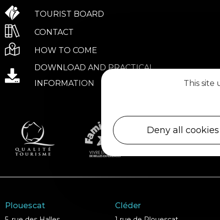
TOURIST BOARD
CONTACT
HOW TO COME
DOWNLOAD AND PRACTICAL
INFORMATION
This site
Deny all cookies
Plouescat
Cléder
5, rue des Halles
1 rue de Plouescat