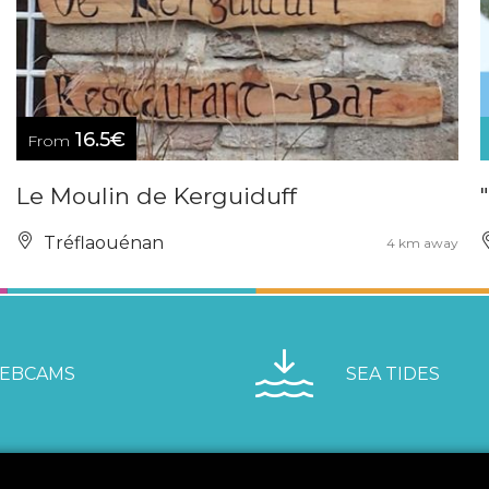
16.5€
From
Le Moulin de Kerguiduff
Tréflaouénan
4 km away
EBCAMS
SEA TIDES