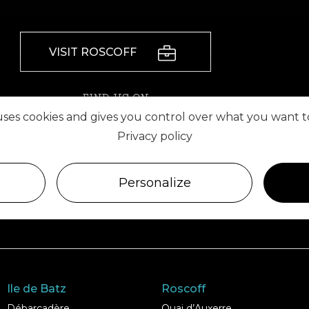
VISIT ROSCOFF
FIND US ON
 uses cookies and gives you control over what you want t
Privacy policy
Personalize
Ile de Batz
Roscoff
Débarcadère
Quai d’Auxerre