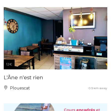
12€
L'Âne n'est rien
Plouescat
0.5 km away