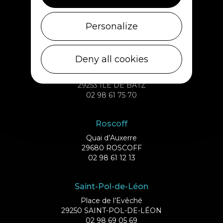
1 rue de Plouescat
29233 CLÉDER
Personalize
02 98 69 43 01
Deny all cookies
Ile de Batz
Débarcadère
29253 ILE DE BATZ
02 98 61 75 70
Roscoff
Quai d’Auxerre
29680 ROSCOFF
02 98 61 12 13
Saint-Pol-de-Léon
Place de l’Evêché
29250 SAINT-POL-DE-LÉON
02 98 69 05 69