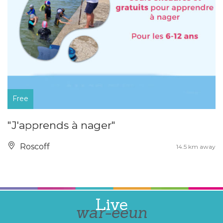
Free
"J'apprends à nager"
Roscoff
14.5 km away
Live
war-eeun