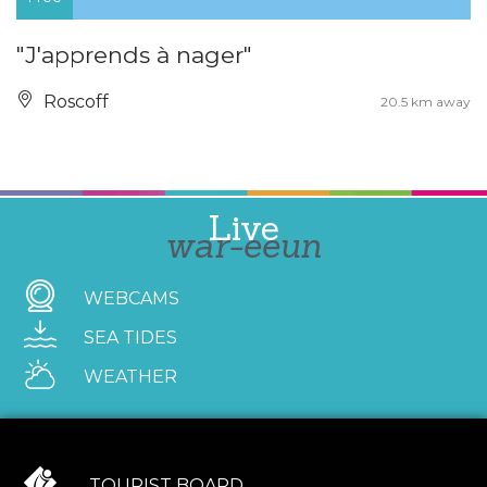
"J'apprends à nager"
Roscoff
20.5 km away
Live
war-eeun
WEBCAMS
SEA TIDES
WEATHER
TOURIST BOARD