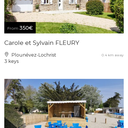
350€
From
Carole et Sylvain FLEURY
Plounévez-Lochrist
0.4 km away
3 keys