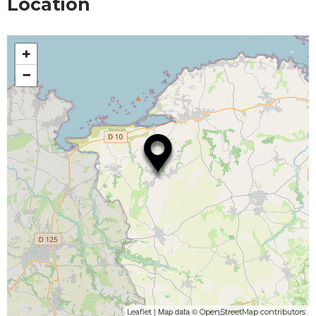
Location
+
−
| Map data ©
Leaflet
OpenStreetMap contributors