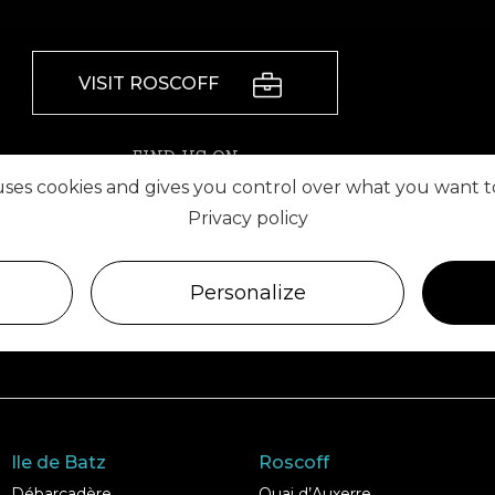
VISIT ROSCOFF
FIND US ON
 uses cookies and gives you control over what you want t
Privacy policy
Personalize
Ile de Batz
Roscoff
Débarcadère
Quai d’Auxerre