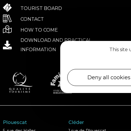
TOURIST BOARD
CONTACT
HOW TO COME
DOWNLOAD AND PRACTICAL
INFORMATION
This site
Deny all cookies
Plouescat
Cléder
5, rue des Halles
1 rue de Plouescat