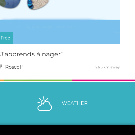
Free
"J'apprends à nager"
Roscoff
26.5 km away
WEATHER