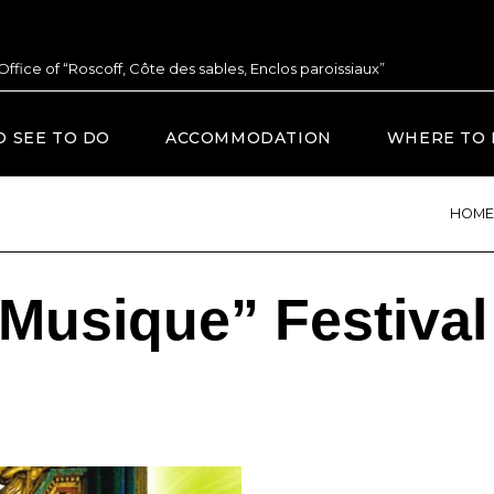
 Office of “Roscoff, Côte des sables, Enclos paroissiaux”
O SEE TO DO
ACCOMMODATION
WHERE TO 
HOME
Musique” Festival