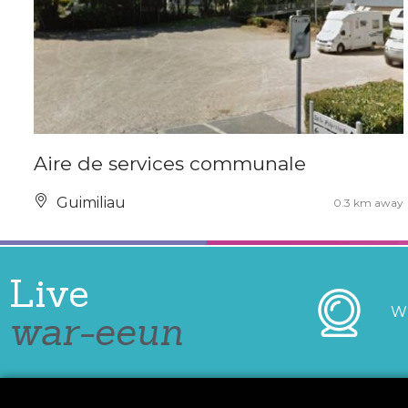
Aire de services communale
Guimiliau
0.3 km away
Live
W
war-eeun