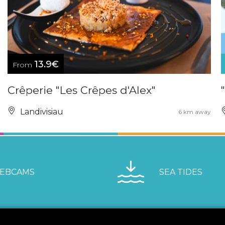
13.9€
From
Crêperie "Les Crêpes d'Alex"
Landivisiau
6 km away
EBCAMS
SEA TIDES