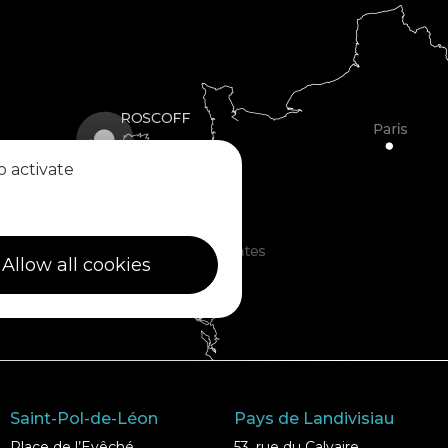
o activate
Allow all cookies
Saint-Pol-de-Léon
Pays de Landivisiau
Place de l’Evêché
53, rue du Calvaire