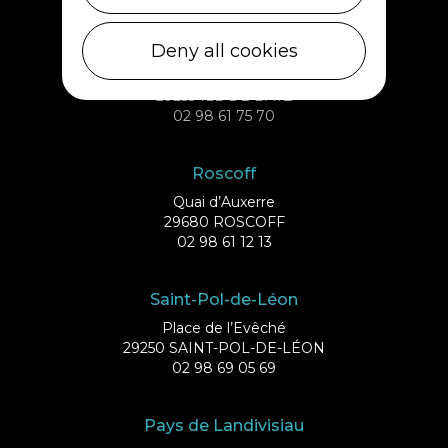
Ile de Batz
Deny all cookies
Débarcadère
29253 ILE DE BATZ
02 98 61 75 70
Roscoff
Quai d’Auxerre
29680 ROSCOFF
02 98 61 12 13
Saint-Pol-de-Léon
Place de l’Evêché
29250 SAINT-POL-DE-LÉON
02 98 69 05 69
Pays de Landivisiau