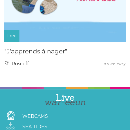
Free
"J'apprends à nager"
Roscoff
8.5 km away
Live
war-eeun
WEBCAMS
SEA TIDES