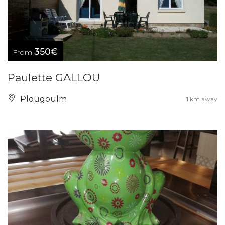
350€
From
Paulette GALLOU
Plougoulm
1 km away