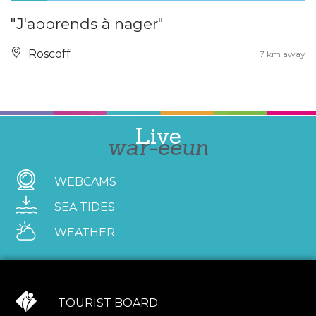
"J'apprends à nager"
Roscoff
7 km away
Live
war-eeun
WEBCAMS
SEA TIDES
WEATHER
TOURIST BOARD