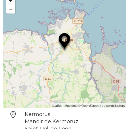
+
−
| Map data ©
Leaflet
OpenStreetMap contributors
Kermorus
Manoir de Kermoruz
Saint-Pol-de-Léon