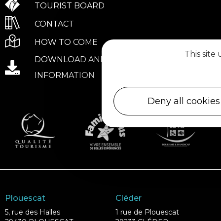
TOURIST BOARD
CONTACT
HOW TO COME
This site
DOWNLOAD AND PRACTICAL
INFORMATION
Deny all cookies
Plouescat
Cléder
5, rue des Halles
1 rue de Plouescat