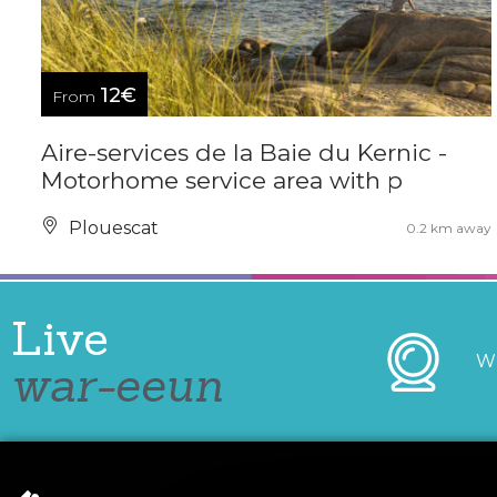
12€
From
Aire-services de la Baie du Kernic -
Motorhome service area with p
Plouescat
0.2 km away
Live
W
war-eeun