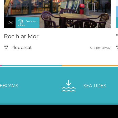
Seaview
12€
Roc'h ar Mor
Plouescat
0.4 km away
EBCAMS
SEA TIDES