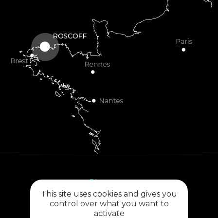
Plouescat
This site uses cookies and gives you
5, rue des Halles
control over what you want to
29430 PLOUESCAT
activate
02 98 69 62 18