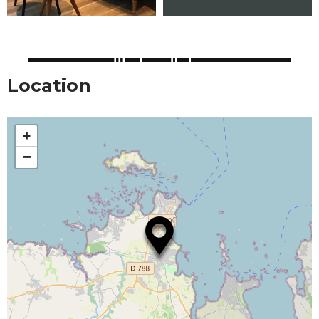
Location
+
−