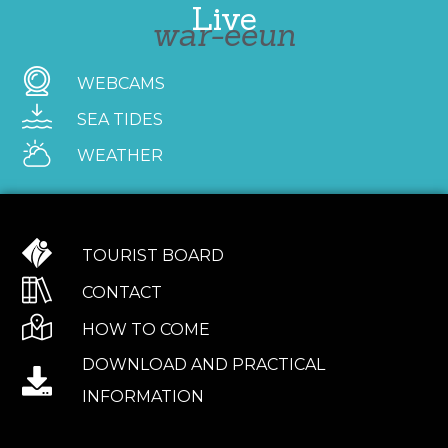
Live
war-eeun
WEBCAMS
SEA TIDES
WEATHER
TOURIST BOARD
CONTACT
HOW TO COME
DOWNLOAD AND PRACTICAL
INFORMATION