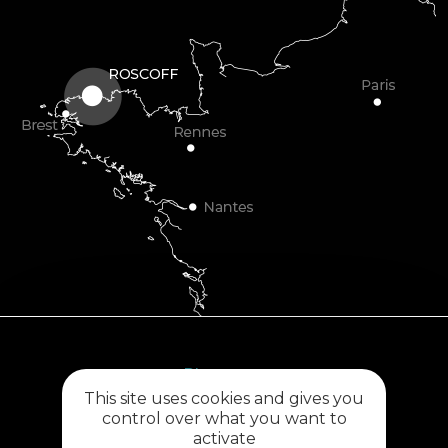
Plouescat
This site uses cookies and gives you
5, rue des Halles
control over what you want to
29430 PLOUESCAT
activate
02 98 69 62 18