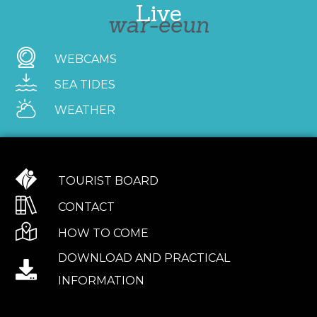
Live
war-eeun
WEBCAMS
SEA TIDES
WEATHER
TOURIST BOARD
CONTACT
HOW TO COME
DOWNLOAD AND PRACTICAL
INFORMATION