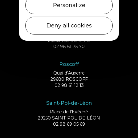
29233 CLÉDER
Personalize
02 98 69 43 01
Deny all cookies
Ile de Batz
Débarcadère
29253 ILE DE BATZ
02 98 61 75 70
Roscoff
Quai d’Auxerre
29680 ROSCOFF
02 98 61 12 13
Saint-Pol-de-Léon
Place de l’Evêché
29250 SAINT-POL-DE-LÉON
02 98 69 05 69