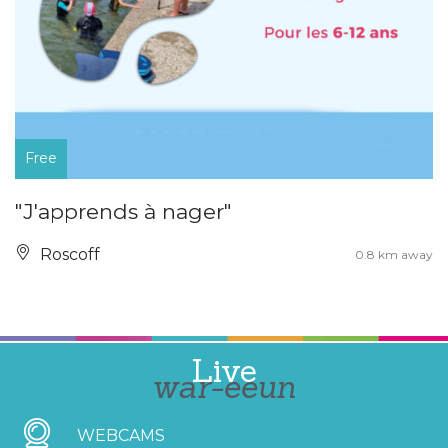
Free
"J'apprends à nager"
Roscoff
0.8 km away
Live
war-eeun
WEBCAMS