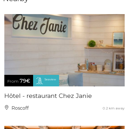
Seaview
79€
From
Hôtel - restaurant Chez Janie
Roscoff
0.2 km away