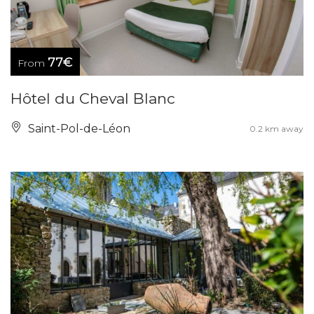
77€
From
Hôtel du Cheval Blanc
Saint-Pol-de-Léon
0.2 km away