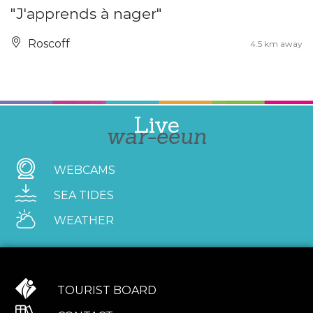
"J'apprends à nager"
Roscoff
4.5 km away
Live
war-eeun
WEBCAMS
SEA TIDES
WEATHER
TOURIST BOARD