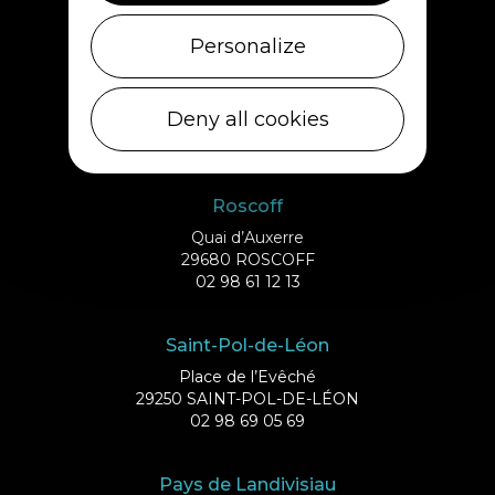
02 98 69 43 01
Personalize
Ile de Batz
Débarcadère
Deny all cookies
29253 ILE DE BATZ
02 98 61 75 70
Roscoff
Quai d’Auxerre
29680 ROSCOFF
02 98 61 12 13
Saint-Pol-de-Léon
Place de l’Evêché
29250 SAINT-POL-DE-LÉON
02 98 69 05 69
Pays de Landivisiau