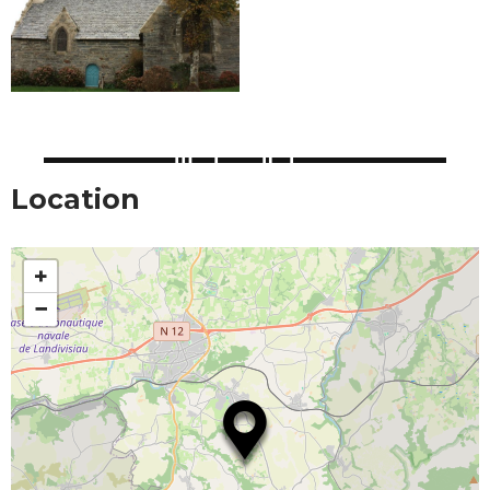
Location
+
−