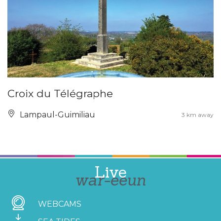
Croix du Télégraphe
Lampaul-Guimiliau
3 km away
Live
war-eeun
WEBCAMS