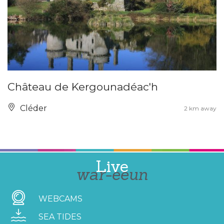
Château de Kergounadéac'h
Cléder
2 km away
Live
war-eeun
WEBCAMS
SEA TIDES