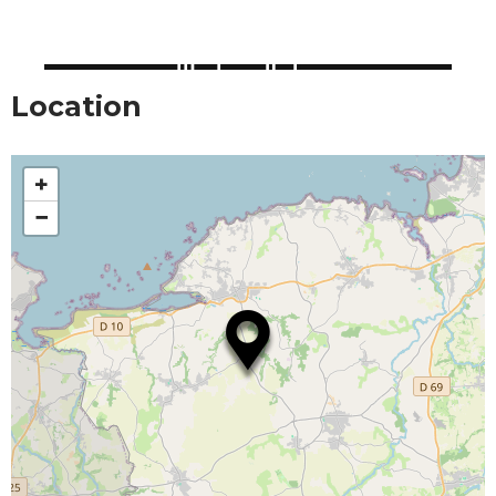
Location
+
−