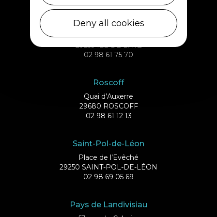
Ile de Batz
Deny all cookies
Débarcadère
29253 ILE DE BATZ
02 98 61 75 70
Roscoff
Quai d’Auxerre
29680 ROSCOFF
02 98 61 12 13
Saint-Pol-de-Léon
Place de l’Evêché
29250 SAINT-POL-DE-LÉON
02 98 69 05 69
Pays de Landivisiau