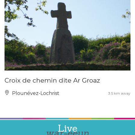
Croix de chemin dite Ar Groaz
Plounévez-Lochrist
3.5 km away
Live
war-eeun