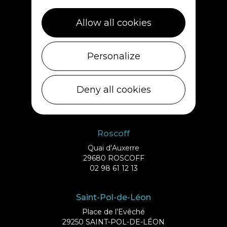
Cléder
1 rue de Plouescat
Allow all cookies
29233 CLÉDER
02 98 69 43 01
Personalize
Ile de Batz
Débarcadère
Deny all cookies
29253 ILE DE BATZ
02 98 61 75 70
Roscoff
Quai d’Auxerre
29680 ROSCOFF
02 98 61 12 13
Saint-Pol-de-Léon
Place de l’Evêché
29250 SAINT-POL-DE-LÉON