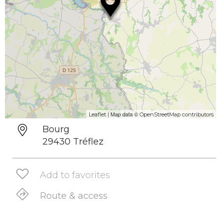
| Map data ©
Leaflet
OpenStreetMap contributors
Bourg
29430 Tréflez
Add to favorites
Route & access