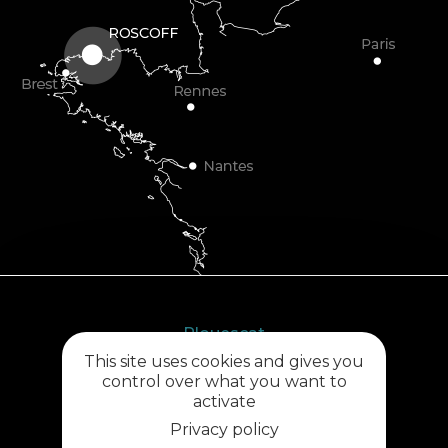
Plouescat
This site uses cookies and gives you
5, rue des Halles
control over what you want to
29430 PLOUESCAT
activate
02 98 69 62 18
Privacy policy