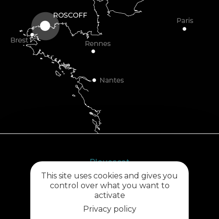
Plouescat
This site uses cookies and gives you
5, rue des Halles
control over what you want to
29430 PLOUESCAT
activate
02 98 69 62 18
Privacy policy