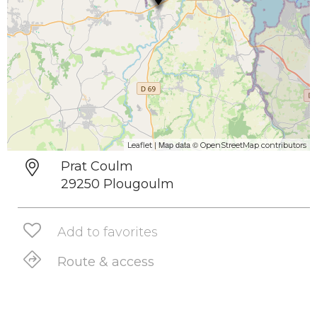
| Map data ©
Leaflet
OpenStreetMap contributors
Prat Coulm
29250 Plougoulm
Add to favorites
Route & access