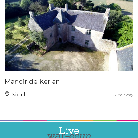
Manoir de Kerlan
Sibiril
1.5 km away
Live
war-eeun