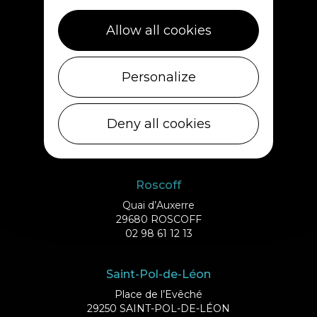
Cléder
1 rue de Plouescat
Allow all cookies
29233 CLÉDER
02 98 69 43 01
Personalize
Ile de Batz
Débarcadère
Deny all cookies
29253 ILE DE BATZ
02 98 61 75 70
Roscoff
Quai d’Auxerre
29680 ROSCOFF
02 98 61 12 13
Saint-Pol-de-Léon
Place de l’Evêché
29250 SAINT-POL-DE-LÉON