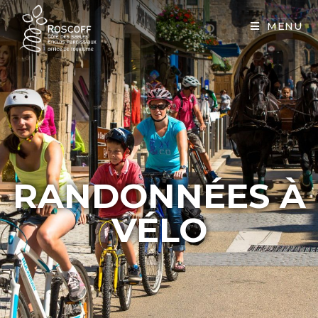
Cookies management panel
MENU
RANDONNÉES À
VÉLO