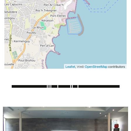
Leaflet
, \r\n©
OpenStreetMap
contributors