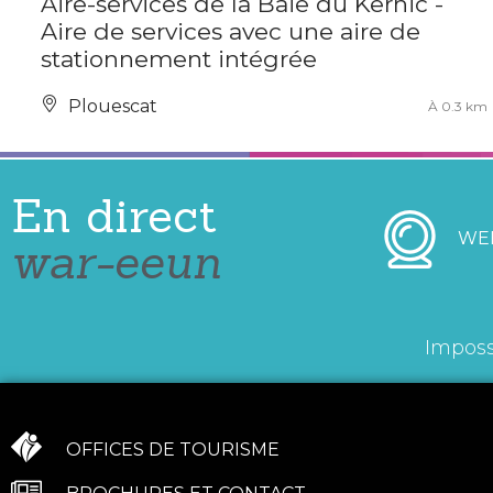
Aire-services de la Baie du Kernic -
Aire de services avec une aire de
stationnement intégrée
Plouescat
À 0.3 km
En direct
WE
war-eeun
Imposs
OFFICES DE TOURISME