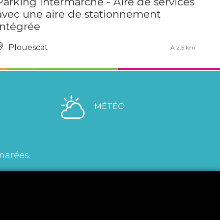
Parking Intermarché - Aire de services
avec une aire de stationnement
intégrée
Plouescat
À 2.5 km
MÉTÉO
marées.