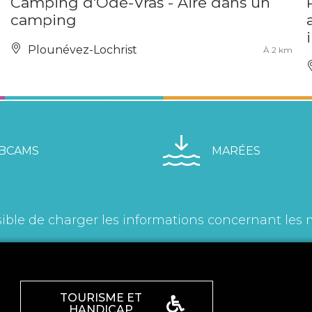
Camping d'Odé-Vras - Aire dans un
camping
Plounévez-Lochrist
À 2 km
BCAMS
MARÉES
ible de charger les informations concernant les 
TOURISME ET
HANDICAP