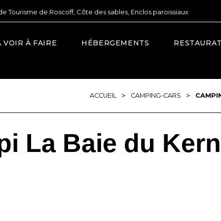
de Tourisme de Roscoff, Côte des sables, Enclos paroissiaux
À VOIR À FAIRE
HÉBERGEMENTS
RESTAURA
>
>
ACCUEIL
CAMPING-CARS
CAMPIN
 La Baie du Kerni