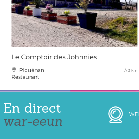
Le Comptoir des Johnnies
Plouénan
À 3 km
Restaurant
En direct
WE
war-eeun