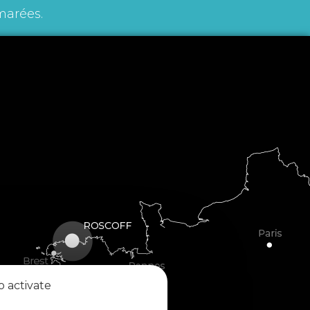
marées.
o activate