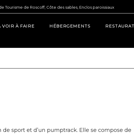
de Tourisme de Roscoff, Côte des sables, Enclos paroissiaux
À VOIR À FAIRE
HÉBERGEMENTS
RESTAURA
ain de sport et d’un pumptrack. Elle se compose de