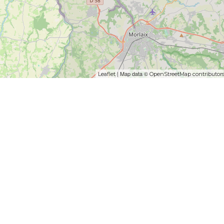
| Map data ©
Leaflet
OpenStreetMap contributor