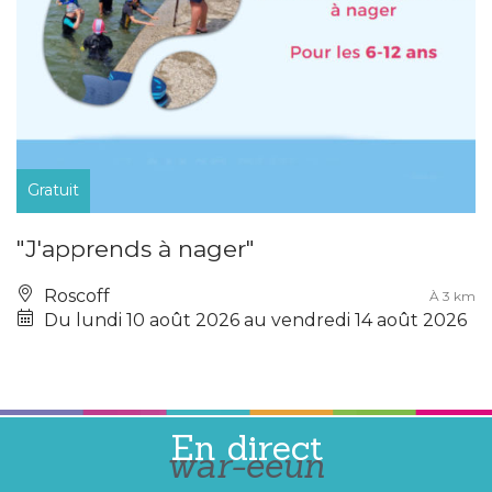
Gratuit
"J'apprends à nager"
Roscoff
À 3 km
Du lundi 10 août 2026 au vendredi 14 août 2026
En direct
war-eeun