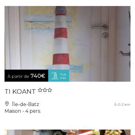
Vue
740€
À partir de
mer
TI KOANT
Île-de-Batz
À 0.2 km
Maison - 4 pers.