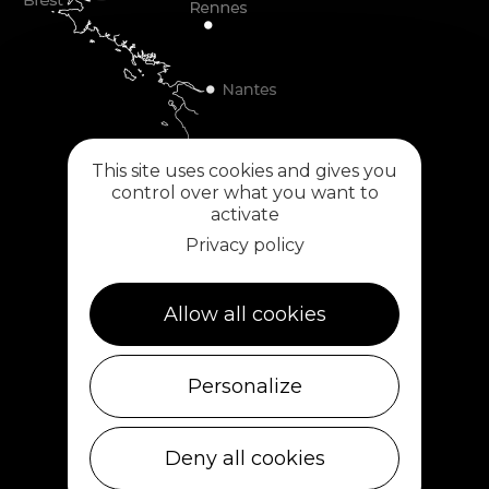
This site uses cookies and gives you
control over what you want to
activate
Privacy policy
Plouescat
Allow all cookies
5, rue des Halles
29430 PLOUESCAT
02 98 69 62 18
Personalize
Ile de Batz
Débarcadère
Deny all cookies
29253 ILE DE BATZ