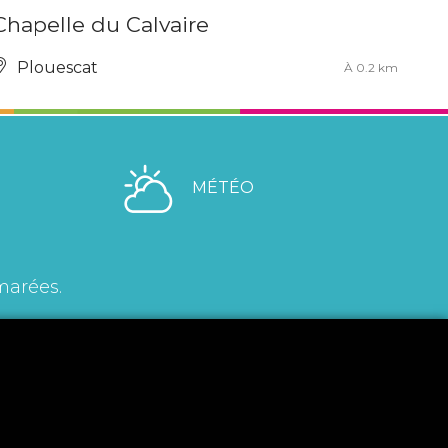
Chapelle du Calvaire
Plouescat
À 0.2 km
MÉTÉO
marées.