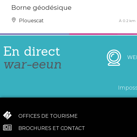
Borne géodésique
Plouescat
À 0.2 km
En direct
WE
war-eeun
Imposs
OFFICES DE TOURISME
BROCHURES ET CONTACT