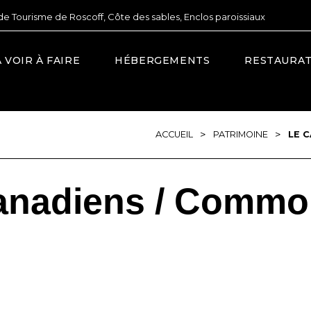
de Tourisme de Roscoff, Côte des sables, Enclos paroissiaux
À VOIR À FAIRE
HÉBERGEMENTS
RESTAURA
>
>
ACCUEIL
PATRIMOINE
LE 
canadiens / Commo