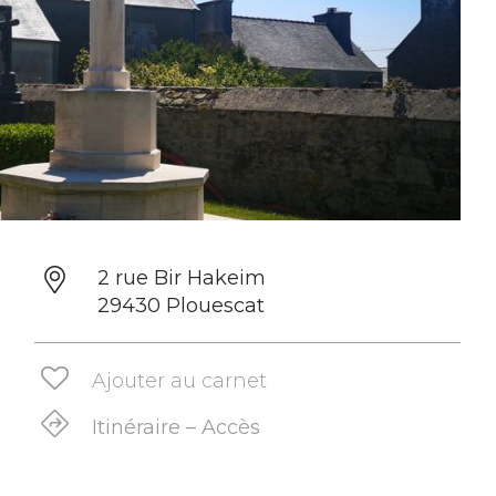
2 rue Bir Hakeim
29430 Plouescat
Ajouter au carnet
Itinéraire – Accès