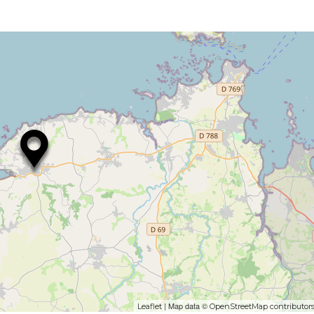
| Map data ©
Leaflet
OpenStreetMap contributor