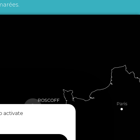
marées.
o activate