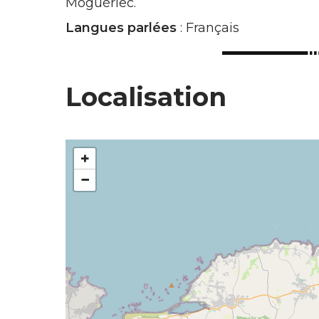
Moguériec.
Langues parlées
: Français
Localisation
+
−