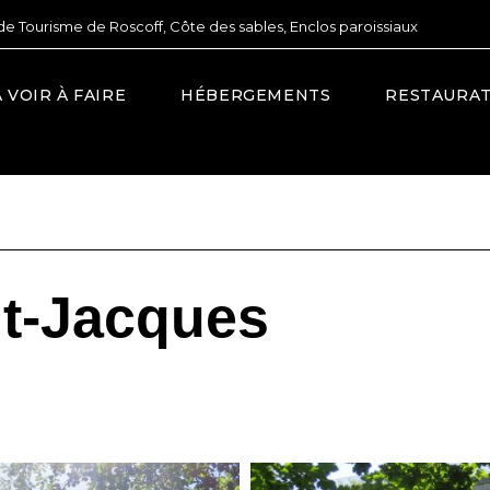
de Tourisme de Roscoff, Côte des sables, Enclos paroissiaux
À VOIR À FAIRE
HÉBERGEMENTS
RESTAURA
nt-Jacques