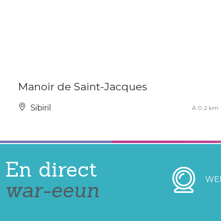
Manoir de Saint-Jacques
Sibiril
À 0.2 km
En direct
WE
war-eeun