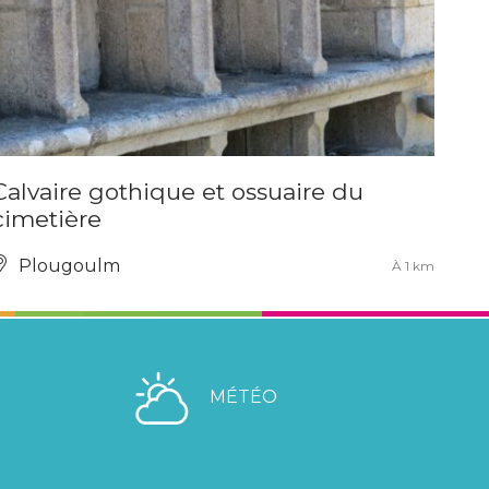
Calvaire gothique et ossuaire du
cimetière
Plougoulm
À 1 km
MÉTÉO