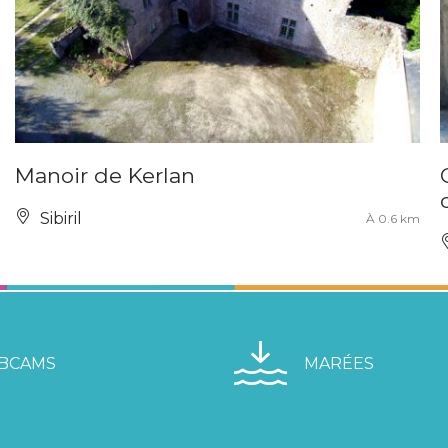
Manoir de Kerlan
Sibiril
À 0.6 km
BCAMS
MARÉES