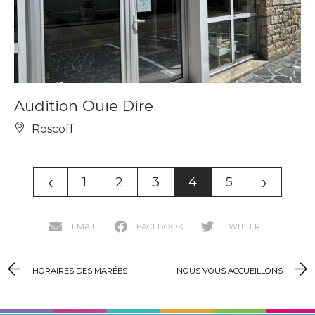
Audition Ouïe Dire
Roscoff
‹
›
1
2
3
4
5
EMAIL
FACEBOOK
TWITTER
HORAIRES DES MARÉES
NOUS VOUS ACCUEILLONS