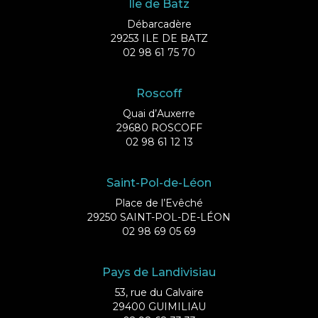
Ile de Batz
Débarcadère
29253 ILE DE BATZ
02 98 61 75 70
Roscoff
Quai d’Auxerre
29680 ROSCOFF
02 98 61 12 13
Saint-Pol-de-Léon
Place de l’Evêché
29250 SAINT-POL-DE-LÉON
02 98 69 05 69
Pays de Landivisiau
53, rue du Calvaire
29400 GUIMILIAU