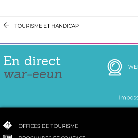
TOURISME ET HANDICAP
En direct
WE
war-eeun
Imposs
OFFICES DE TOURISME