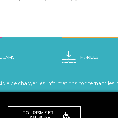
BCAMS
MARÉES
ible de charger les informations concernant les 
TOURISME ET
HANDICAP