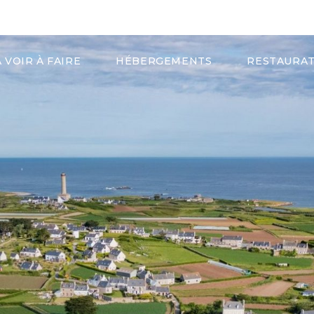
de Tourisme de Roscoff, Côte des sables, Enclos paroissiaux
À VOIR À FAIRE
HÉBERGEMENTS
RESTAURA