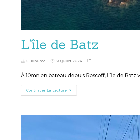
L’île de Batz
Guillaume
30 juillet 2024
À 10mn en bateau depuis Roscoff, l’île de Batz vo
Continuer La Lecture