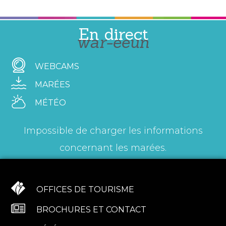
En direct
war-eeun
WEBCAMS
MARÉES
MÉTÉO
Impossible de charger les informations
concernant les marées.
OFFICES DE TOURISME
BROCHURES ET CONTACT