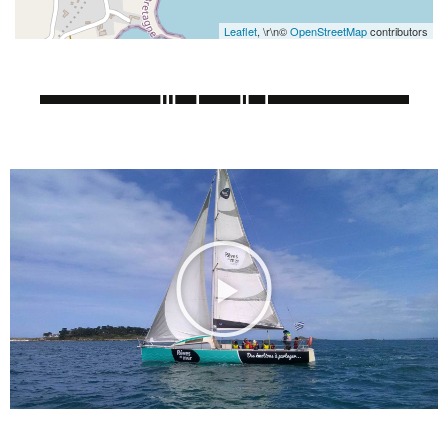
Leaflet
, \r\n©
OpenStreetMap
contributors