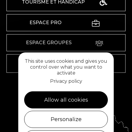
TOURISME ET HANDICAP
ESPACE PRO
ESPACE GROUPES
This site uses cookies and gives you
ESPACE PRESSE
control over what you want to
activate
Privacy policy
RETROUVEZ-NOUS SUR
Allow all cookies
Personalize