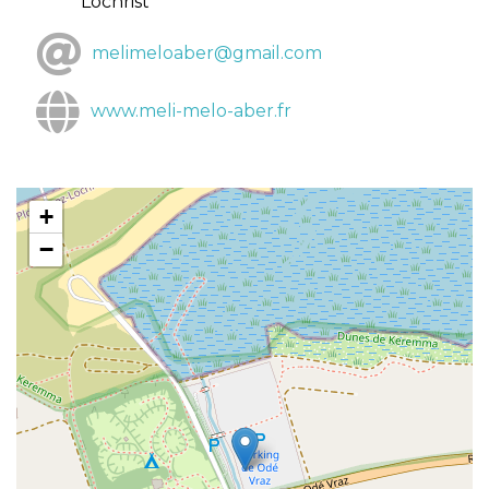
Lochrist
melimeloaber@gmail.com
www.meli-melo-aber.fr
+
−