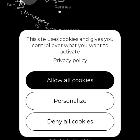
This site uses cookies and gives you
control over what you want to
activate
Privacy policy
Allow all cookies
Plouescat
5, rue des Halles
Personalize
29430 PLOUESCAT
02 98 69 62 18
Deny all cookies
Ile de Batz
Débarcadère