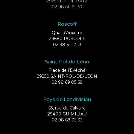
29253 ILE DE BATZ
02 98 61 75 70
Roscoff
Quai d’Auxerre
29680 ROSCOFF
02 98 61 12 13
Saint-Pol-de-Léon
Place de l’Evêché
29250 SAINT-POL-DE-LÉON
02 98 69 05 69
Pays de Landivisiau
53, rue du Calvaire
29400 GUIMILIAU
02 98 68 33 33