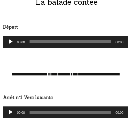
La balade contée
Départ
Lecteur
00:00
00:00
audio
Arrêt n°1 Vers luisants
Lecteur
00:00
00:00
audio