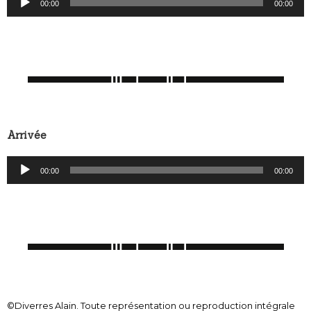
00:00
00:00
audio
Arrivée
Lecteur
00:00
00:00
audio
©Diverres Alain. Toute représentation ou reproduction intégrale