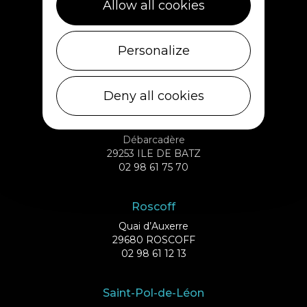
Allow all cookies
Plouescat
Personalize
5, rue des Halles
29430 PLOUESCAT
02 98 69 62 18
Deny all cookies
Ile de Batz
Débarcadère
29253 ILE DE BATZ
02 98 61 75 70
Roscoff
Quai d’Auxerre
29680 ROSCOFF
02 98 61 12 13
Saint-Pol-de-Léon