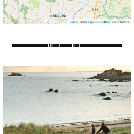
Leaflet
, \r\n©
OpenStreetMap
contributors