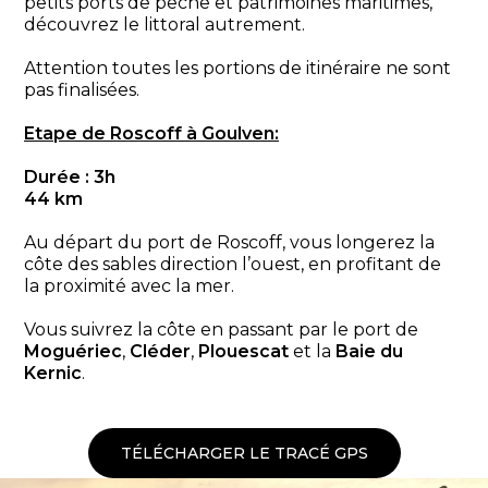
petits ports de pêche et patrimoines maritimes,
découvrez le littoral autrement.
Attention toutes les portions de itinéraire ne sont
pas finalisées.
Etape de Roscoff à Goulven:
Durée : 3h
44 km
Au départ du port de Roscoff, vous longerez la
côte des sables direction l’ouest, en profitant de
la proximité avec la mer.
Vous suivrez la côte en passant par le port de
Moguériec
,
Cléder
,
Plouescat
et la
Baie du
Kernic
.
TÉLÉCHARGER LE TRACÉ GPS