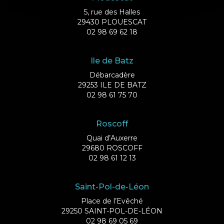
5, rue des Halles
29430 PLOUESCAT
02 98 69 62 18
Ile de Batz
Débarcadère
29253 ILE DE BATZ
02 98 61 75 70
Roscoff
Quai d’Auxerre
29680 ROSCOFF
02 98 61 12 13
Saint-Pol-de-Léon
Place de l’Evêché
29250 SAINT-POL-DE-LÉON
02 98 69 05 69