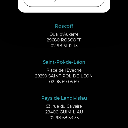
29253 ILE DE BATZ
02 98 61 75 70
Roscoff
Quai d’Auxerre
29680 ROSCOFF
02 98 61 12 13
Saint-Pol-de-Léon
Place de l’Evêché
29250 SAINT-POL-DE-LÉON
02 98 69 05 69
Pays de Landivisiau
53, rue du Calvaire
29400 GUIMILIAU
02 98 68 33 33