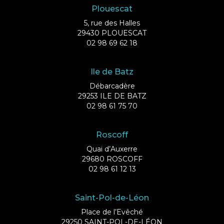
Plouescat
5, rue des Halles
29430 PLOUESCAT
02 98 69 62 18
Ile de Batz
Débarcadère
29253 ILE DE BATZ
02 98 61 75 70
Roscoff
Quai d’Auxerre
29680 ROSCOFF
02 98 61 12 13
Saint-Pol-de-Léon
Place de l’Evêché
29250 SAINT-POL-DE-LÉON