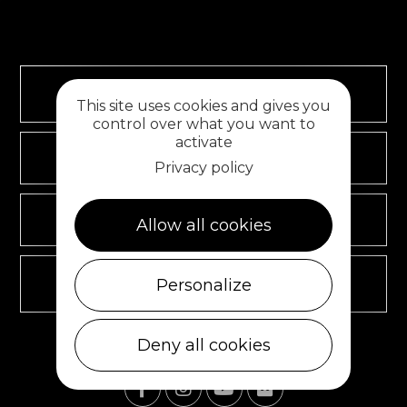
TOURISME ET HANDICAP
This site uses cookies and gives you
control over what you want to
activate
ESPACE PRO
Privacy policy
ESPACE GROUPES
Allow all cookies
Personalize
ESPACE PRESSE
Deny all cookies
RETROUVEZ-NOUS SUR