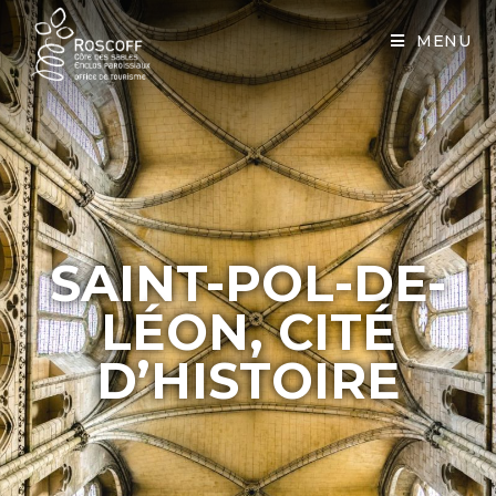
Cookies management panel
MENU
SAINT-POL-DE-
LÉON, CITÉ
D’HISTOIRE