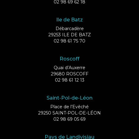
02 98 69 62 18
Ile de Batz
Débarcadère
29253 ILE DE BATZ
02 98 61 75 70
Roscoff
Quai d’Auxerre
29680 ROSCOFF
02 98 61 12 13
Saint-Pol-de-Léon
Place de l’Evêché
29250 SAINT-POL-DE-LÉON
02 98 69 05 69
Pays de Landivisiau