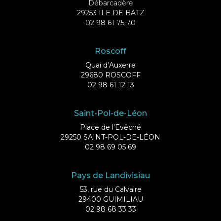
Débarcadère
29253 ILE DE BATZ
02 98 61 75 70
Roscoff
Quai d’Auxerre
29680 ROSCOFF
02 98 61 12 13
Saint-Pol-de-Léon
Place de l’Evêché
29250 SAINT-POL-DE-LÉON
02 98 69 05 69
Pays de Landivisiau
53, rue du Calvaire
29400 GUIMILIAU
02 98 68 33 33