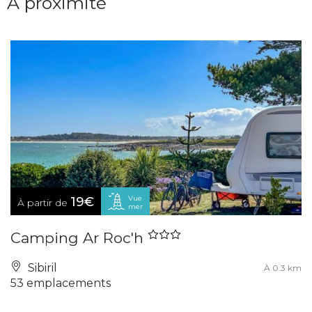
À proximité
Vue
19€
À partir de
mer
Camping Ar Roc'h
Sibiril
À 0.3 km
53 emplacements