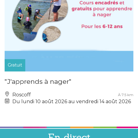
Gratuit
"J'apprends à nager"
Roscoff
À 7.5 km
Du lundi 10 août 2026 au vendredi 14 août 2026
En direct