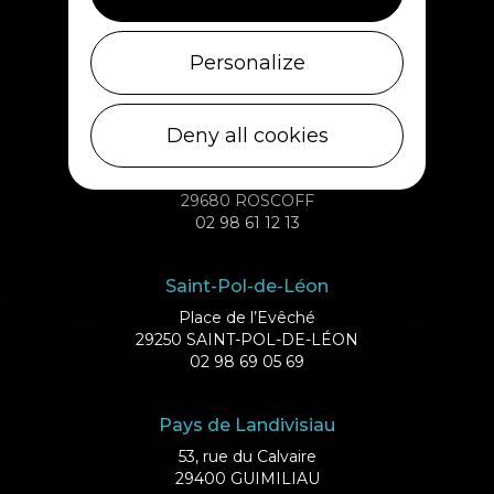
Ile de Batz
Débarcadère
Personalize
29253 ILE DE BATZ
02 98 61 75 70
Deny all cookies
Roscoff
Quai d’Auxerre
29680 ROSCOFF
02 98 61 12 13
Saint-Pol-de-Léon
Place de l’Evêché
29250 SAINT-POL-DE-LÉON
02 98 69 05 69
Pays de Landivisiau
53, rue du Calvaire
29400 GUIMILIAU