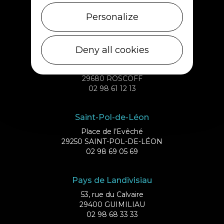
Débarcadère
29253 ILE DE BATZ
Personalize
02 98 61 75 70
Deny all cookies
Roscoff
Quai d’Auxerre
29680 ROSCOFF
02 98 61 12 13
Saint-Pol-de-Léon
Place de l’Evêché
29250 SAINT-POL-DE-LÉON
02 98 69 05 69
Pays de Landivisiau
53, rue du Calvaire
29400 GUIMILIAU
02 98 68 33 33