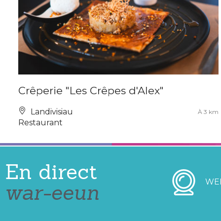
Crêperie "Les Crêpes d'Alex"
Landivisiau
À 3 km
Restaurant
En direct
WE
war-eeun