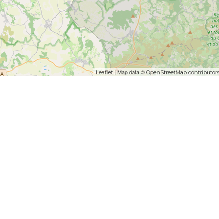
| Map data ©
Leaflet
OpenStreetMap contributor