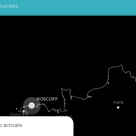
marées.
o activate