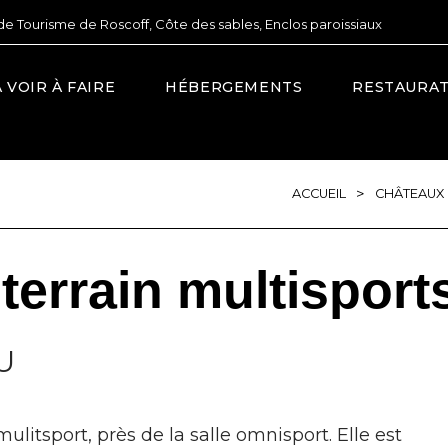
de Tourisme de Roscoff, Côte des sables, Enclos paroissiaux
À VOIR À FAIRE
HÉBERGEMENTS
RESTAURA
>
ACCUEIL
CHÂTEAUX 
 terrain multisport
U
mulitsport, près de la salle omnisport. Elle est